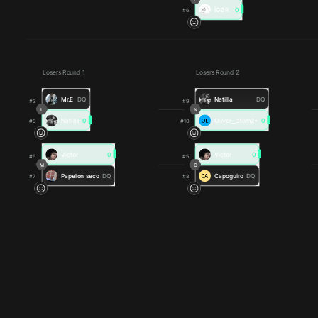
ÎGØR
0
#6
Losers Round 1
Losers Round 2
Mr.E
DQ
Natilla
DQ
#3
#9
L
N
Natilla
0
Oliver__atom2*
0
#9
#10
Víctor
0
Víctor
0
#5
#5
M
O
Papelon seco
DQ
Capoguiro
DQ
#7
#8