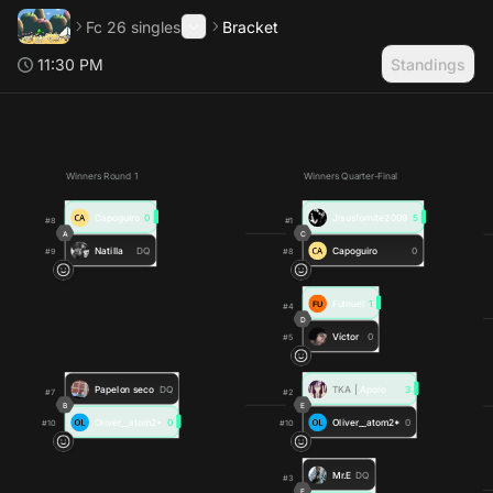
Fc 26 singles
Bracket
11:30 PM
Standings
Winners Round 1
Winners Quarter-Final
Capoguiro
0
Jisusfornite2009
5
#8
#1
A
C
Natilla
DQ
Capoguiro
0
#9
#8
Futnuel
1
#4
D
Víctor
0
#5
Papelon seco
DQ
TKA
|
Apolo
3
#7
#2
B
E
Oliver__atom2*
0
Oliver__atom2*
0
#10
#10
Mr.E
DQ
#3
F